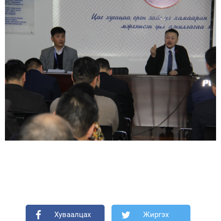
Хуваалцах
Жиргэх