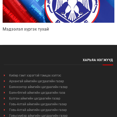
Өргөдөл, гомдлын мэдээ
Иргэдийг хүлээн авах хуваарь
Мэдээлэл хүргэх тухай
Ажил үүргийн чиглэл, утасны дугаар
ХАРЬЯА НЭГЖҮҮД
Кибер гэмт хэрэгтэй тэмцэх хэлтэс
Архангай аймгийн цагдаагийн газар
Баянхонгор аймгийн цагдаагийн газар
Баян-Өлгий аймгийн цагдаагийн газа
Булган аймгийн цагдаагийн газар
Говь-Алтай аймгийн цагдаагийн газар
Говь-Алтай аймгийн цагдаагийн газар
Говьсүмбэр аймгийн цагдаагийн газар