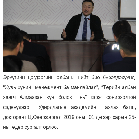
Эрүүгийн цагдаагийн албаны нийт бие бүрэлдэхүүнд
“Хувь хүний менежмент ба манлайлал”, “Төрийн албан
хаагч Алмаазан хүн болох нь” зэрэг сонирхолтой
сэдвүүдээр Удирдлагын академийн ахлах багш,
докторант Ц.Өнөржаргал 2019 оны 01 дүгээр сарын 25-
ны өдөр сургалт орлоо.