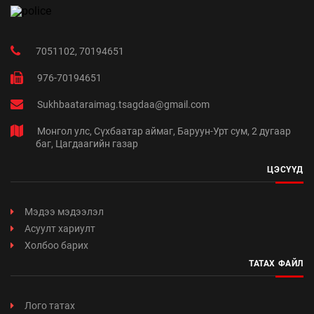
7051102, 70194651
976-70194651
Sukhbaataraimag.tsagdaa@gmail.com
Монгол улс, Сүхбаатар аймаг, Баруун-Урт сум, 2 дугаар
баг, Цагдаагийн газар
ЦЭСҮҮД
Мэдээ мэдээлэл
Асуулт хариулт
Холбоо барих
ТАТАХ ФАЙЛ
Лого татах