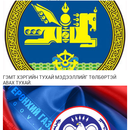
ОНОГДУУЛАХ ТУХАЙ ХУУЛЬ БАТЛАГДСАН БАЙНА
ГЭМТ ХЭРГИЙН ТУХАЙ МЭДЭЭЛЛИЙГ ТӨЛБӨРТЭЙ
АВАХ ТУХАЙ.
Мэдээллийн ил тод байдал
Удирдлагын шийдвэрийн ил тод байдал
Авлигын эсрэг үйл ажиллагаа
Үйл ажиллагааны ил тод байдал